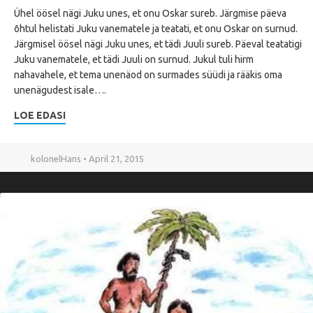
Ühel öösel nägi Juku unes, et onu Oskar sureb. Järgmise päeva
õhtul helistati Juku vanematele ja teatati, et onu Oskar on surnud.
Järgmisel öösel nägi Juku unes, et tädi Juuli sureb. Päeval teatatigi
Juku vanematele, et tädi Juuli on surnud. Jukul tuli hirm
nahavahele, et tema unenäod on surmades süüdi ja rääkis oma
unenägudest isale….
LOE EDASI
kolonelHans • April 21, 2015