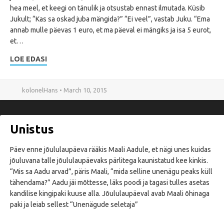
hea meel, et keegi on tänulik ja otsustab ennast ilmutada. Küsib
Jukult; “Kas sa oskad juba mängida?” “Ei veel”, vastab Juku. “Ema
annab mulle päevas 1 euro, et ma päeval ei mängiks ja isa 5 eurot,
et…
LOE EDASI
kolonelHans • March 10, 2015
Unistus
Päev enne jõululaupäeva rääkis Maali Aadule, et nägi unes kuidas
jõuluvana talle jõululaupäevaks pärlitega kaunistatud kee kinkis.
“Mis sa Aadu arvad”, päris Maali, “mida selline unenägu peaks küll
tähendama?” Aadu jäi mõttesse, läks poodi ja tagasi tulles asetas
kandilise kingipaki kuuse alla. Jõululaupäeval avab Maali õhinaga
paki ja leiab sellest “Unenägude seletaja”