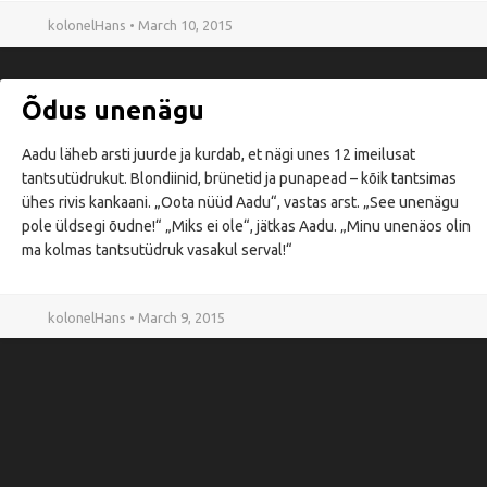
kolonelHans • March 10, 2015
Õdus unenägu
Aadu läheb arsti juurde ja kurdab, et nägi unes 12 imeilusat
tantsutüdrukut. Blondiinid, brünetid ja punapead – kõik tantsimas
ühes rivis kankaani. „Oota nüüd Aadu“, vastas arst. „See unenägu
pole üldsegi õudne!“ „Miks ei ole“, jätkas Aadu. „Minu unenäos olin
ma kolmas tantsutüdruk vasakul serval!“
kolonelHans • March 9, 2015