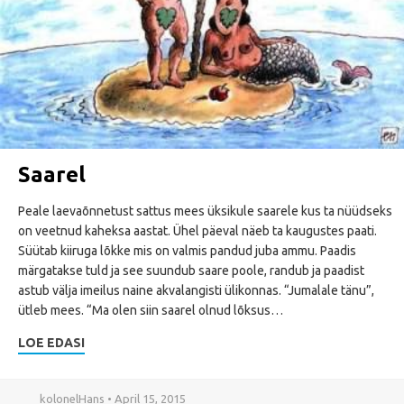
Saarel
Peale laevaõnnetust sattus mees üksikule saarele kus ta nüüdseks
on veetnud kaheksa aastat. Ühel päeval näeb ta kaugustes paati.
Süütab kiiruga lõkke mis on valmis pandud juba ammu. Paadis
märgatakse tuld ja see suundub saare poole, randub ja paadist
astub välja imeilus naine akvalangisti ülikonnas. “Jumalale tänu”,
ütleb mees. “Ma olen siin saarel olnud lõksus…
LOE EDASI
kolonelHans • April 15, 2015