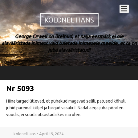
KOLONEL HANS
George Orwell on ütelnud, et nalja eesmärk ei ole
alavääristada inimest vaid tuletada inimesele meelde, et ta on
juba alavääristatud!
Nr 5093
Hiina targad ütlevad, et pühakud magavad selili, patused kõhuli,
juhid paremal küljel ja targad vasakul. Nädal aega juba pöörlen
voodis, ei suuda otsustada kes ma olen.
kolonelHans • April 19, 2024