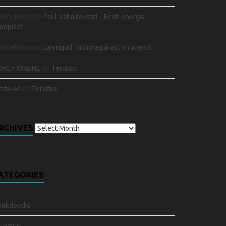
olonelHans
on
Paul Vaha tekstid – Eesti energia-
oopiast
olonelHans
on
Lahingud Tallinna pärast on alanud
OKEP ONLINE
on
Tervitus
embu4d
on
Tervitus
RCHIVES
ATEGORIES
nekdoodid