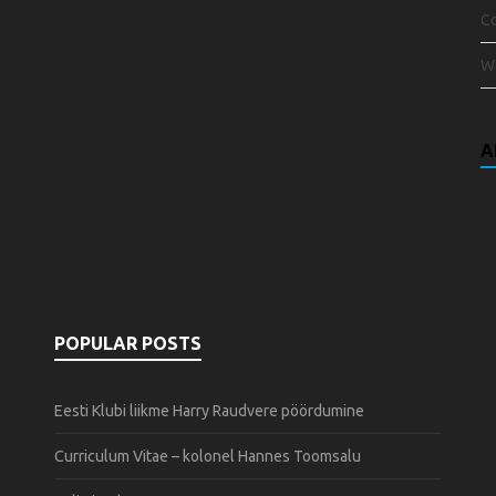
C
W
A
POPULAR POSTS
Eesti Klubi liikme Harry Raudvere pöördumine
Curriculum Vitae – kolonel Hannes Toomsalu