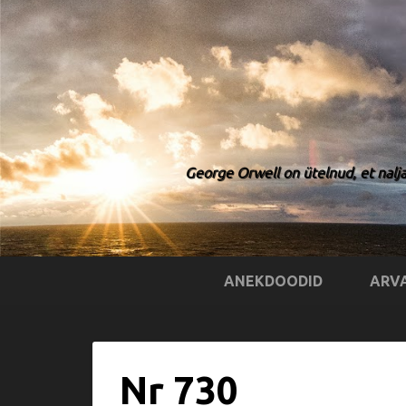
George Orwell on ütelnud, et nalja
ANEKDOODID
ARV
Nr 730