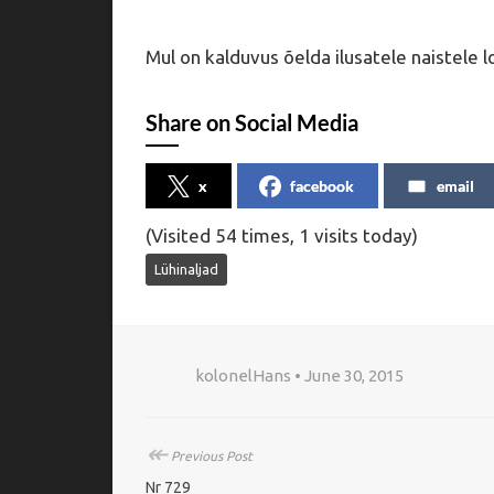
Mul on kalduvus õelda ilusatele naistele lo
Share on Social Media
x
facebook
email
(Visited 54 times, 1 visits today)
Lühinaljad
kolonelHans • June 30, 2015
↞
Previous Post
Nr 729