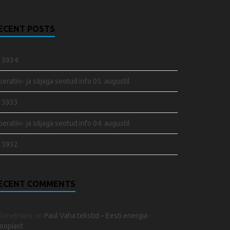
ECENT POSTS
 5934
eratiiv- ja sõjaga seotud info 05. augustil
 5933
eratiiv- ja sõjaga seotud info 04. augustil
 5932
ECENT COMMENTS
olonelHans
on
Paul Vaha tekstid – Eesti energia-
oopiast