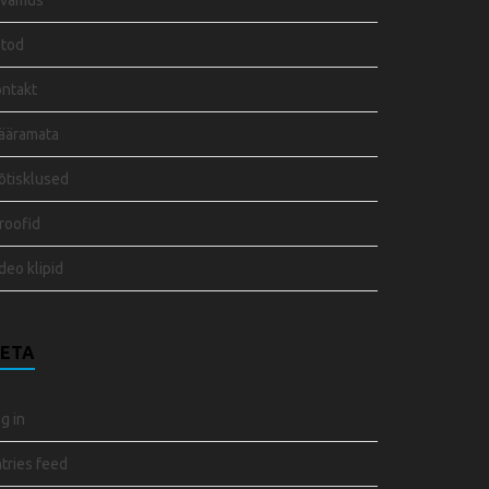
rvamus
otod
ntakt
ääramata
tisklused
roofid
deo klipid
ETA
g in
tries feed