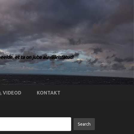
elde, et ta on juba alavääristatud!
, VIDEOD
KONTAKT