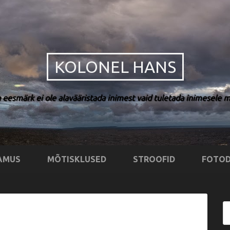
KOLONEL HANS
 eesmärk ei ole alavääristada inimest vaid tuletada inimesele me
AMUS
MÕTISKLUSED
STROOFID
FOTOD