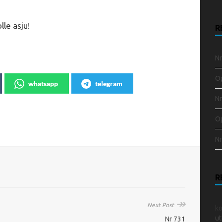
lle asju!
R
Nr
Op
whatsapp
telegram
Nr
Op
Nr
R
↠
Next Post
k
ut
Nr 731