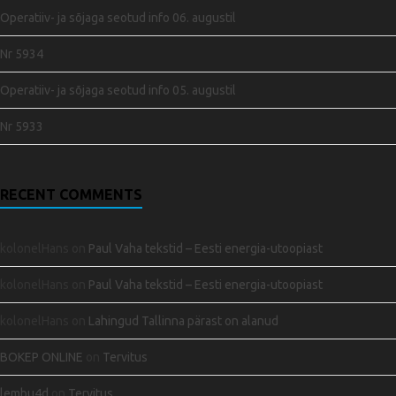
Operatiiv- ja sõjaga seotud info 06. augustil
Nr 5934
Operatiiv- ja sõjaga seotud info 05. augustil
Nr 5933
RECENT COMMENTS
kolonelHans
on
Paul Vaha tekstid – Eesti energia-utoopiast
kolonelHans
on
Paul Vaha tekstid – Eesti energia-utoopiast
kolonelHans
on
Lahingud Tallinna pärast on alanud
BOKEP ONLINE
on
Tervitus
lembu4d
on
Tervitus