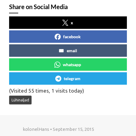
Share on Social Media
x
facebook
email
whatsapp
telegram
(Visited 55 times, 1 visits today)
Lühinaljad
kolonelHans • September 15, 2015