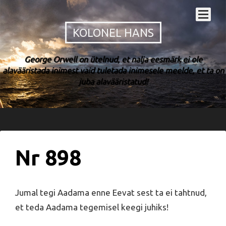
KOLONEL HANS
George Orwell on ütelnud, et nalja eesmärk ei ole
alavääristada inimest vaid tuletada inimesele meelde, et ta on
juba alavääristatud!
Nr 898
Jumal tegi Aadama enne Eevat sest ta ei tahtnud,
et teda Aadama tegemisel keegi juhiks!