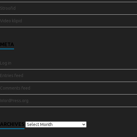
Stroofid
Video klipid
META
Log in
Entries feed
Comments feed
WordPress.org
ARCHIVES