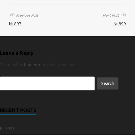
↞
↠
Previous Post
Next Post
Nr 897
Nr 899
Leave a Reply
You must be
logged in
to post a comment.
RECENT POSTS
Nr 5935