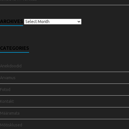
ARCHIVES
CATEGORIES
Anekdoodid
Arvamus
Fotod
Kontakt
Määramata
Mõtisklused