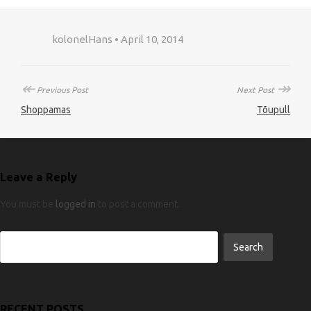
kolonelHans • April 10, 2014
↞
↠
Previous Post
Next Post
Shoppamas
Tõupull
Leave a Reply
You must be
logged in
to post a comment.
RECENT POSTS