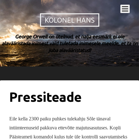
KOLONEL HANS
George Orwell on ütelnud, et nalja eesmärk ei ole
alavääristada inimest vaid tuletada inimesele meelde, et ta on
juba alavääristatud!
Pressiteade
Eile kella 2300 paiku puhkes tulekahju Sõle tänaval
intiimteenuseid pakkuva ettevõtte majutusasutuses. Kopli
Päästeameti komandol kulus tule üle kontrolli saavutamiseks