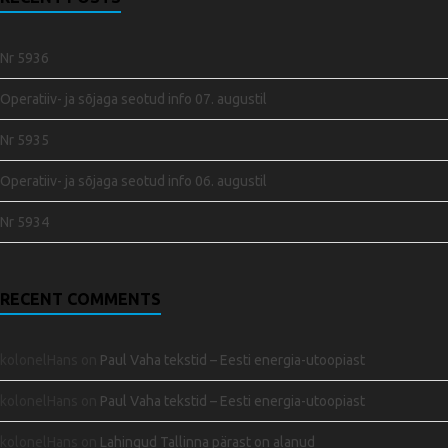
Nr 5936
Operatiiv- ja sõjaga seotud info 07. augustil
Nr 5935
Operatiiv- ja sõjaga seotud info 06. augustil
Nr 5934
RECENT COMMENTS
kolonelHans
on
Paul Vaha tekstid – Eesti energia-utoopiast
kolonelHans
on
Paul Vaha tekstid – Eesti energia-utoopiast
kolonelHans
on
Lahingud Tallinna pärast on alanud