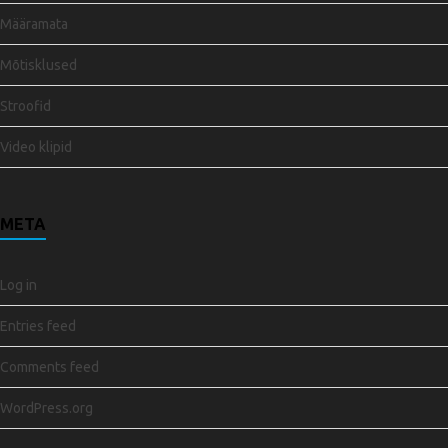
Määramata
Mõtisklused
Stroofid
Video klipid
META
Log in
Entries feed
Comments feed
WordPress.org