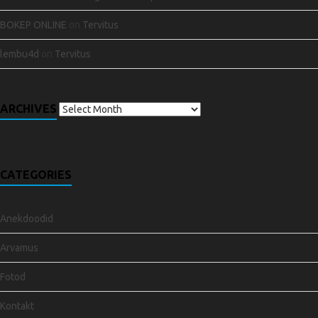
BOKEP ONLINE
on
Tervitus
lembu4d
on
Tervitus
ARCHIVES
CATEGORIES
Anekdoodid
Arvamus
Fotod
Kontakt