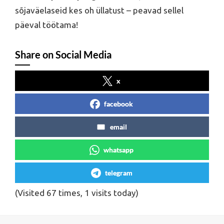
sõjaväelaseid kes oh üllatust – peavad sellel
päeval töötama!
Share on Social Media
x
facebook
email
whatsapp
telegram
(Visited 67 times, 1 visits today)