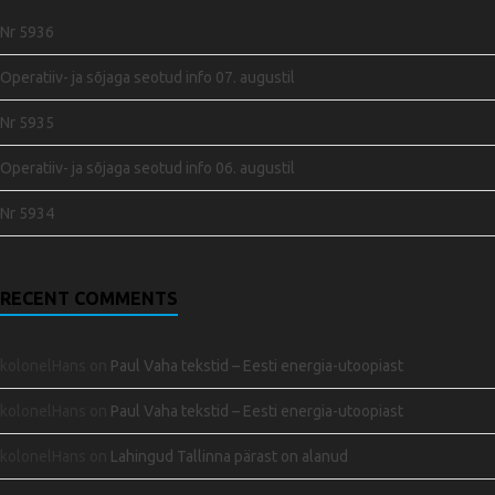
Nr 5936
Operatiiv- ja sõjaga seotud info 07. augustil
Nr 5935
Operatiiv- ja sõjaga seotud info 06. augustil
Nr 5934
RECENT COMMENTS
kolonelHans
on
Paul Vaha tekstid – Eesti energia-utoopiast
kolonelHans
on
Paul Vaha tekstid – Eesti energia-utoopiast
kolonelHans
on
Lahingud Tallinna pärast on alanud