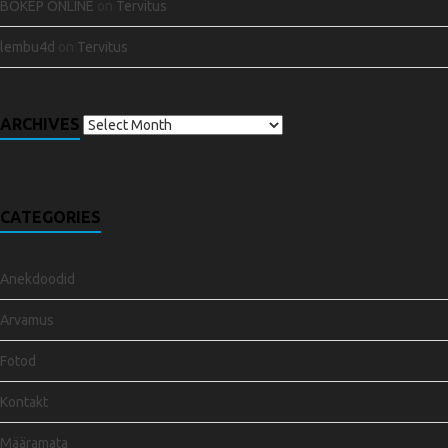
BOKEP ONLINE
on
Tervitus
lembu4d
on
Tervitus
ARCHIVES
CATEGORIES
Anekdoodid
Arvamus
Fotod
Kontakt
Määramata