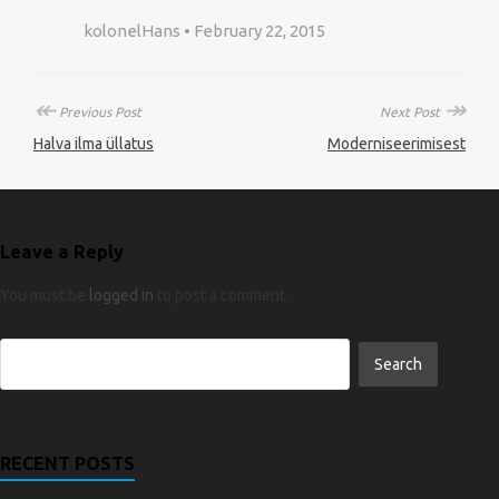
kolonelHans • February 22, 2015
↞
↠
Previous Post
Next Post
Halva ilma üllatus
Moderniseerimisest
Leave a Reply
You must be
logged in
to post a comment.
RECENT POSTS