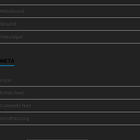
Mõtisklused
Stroofid
Video klipid
META
Log in
Entries feed
Comments feed
WordPress.org