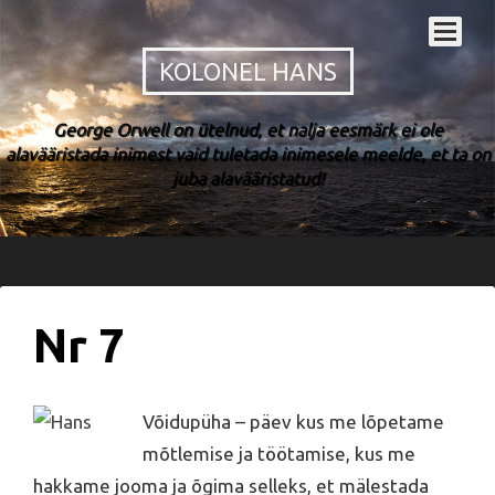
KOLONEL HANS
George Orwell on ütelnud, et nalja eesmärk ei ole
alavääristada inimest vaid tuletada inimesele meelde, et ta on
juba alavääristatud!
Nr 7
Võidupüha – päev kus me lõpetame
mõtlemise ja töötamise, kus me
hakkame jooma ja õgima selleks, et mälestada