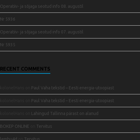
Operatiiv- ja sõjaga seotud info 08. augustil
Nr 5936
Operatiiv- ja sõjaga seotud info 07. augustil
Nr 5935
RECENT COMMENTS
kolonelHans
on
Paul Vaha tekstid – Eesti energia-utoopiast
kolonelHans
on
Paul Vaha tekstid – Eesti energia-utoopiast
kolonelHans
on
Lahingud Tallinna pärast on alanud
BOKEP ONLINE
on
Tervitus
lembu4d
on
Tervitus