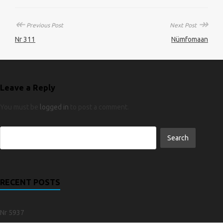
↞
↠
Previous Post
Next Post
Nr 311
Nümfomaan
Leave a Reply
You must be
logged in
to post a comment.
RECENT POSTS
Nr 5937