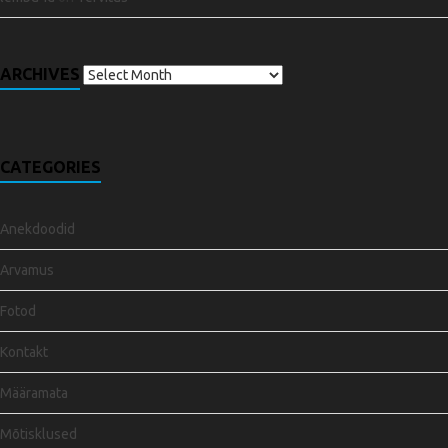
ARCHIVES
CATEGORIES
Anekdoodid
Arvamus
Fotod
Kontakt
Määramata
Mõtisklused