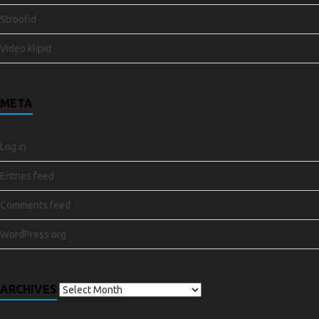
Stroofid
Video klipid
META
Log in
Entries feed
Comments feed
WordPress.org
ARCHIVES