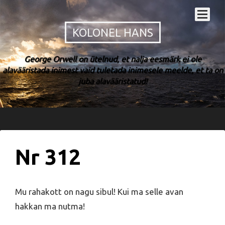
KOLONEL HANS
George Orwell on ütelnud, et nalja eesmärk ei ole
alavääristada inimest vaid tuletada inimesele meelde, et ta on
juba alavääristatud!
Nr 312
Mu rahakott on nagu sibul! Kui ma selle avan
hakkan ma nutma!