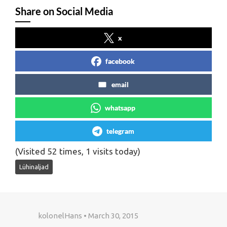
Share on Social Media
x
facebook
email
whatsapp
telegram
(Visited 52 times, 1 visits today)
Lühinaljad
kolonelHans • March 30, 2015