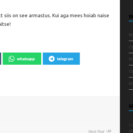
t siis on see armastus. Kui aga mees hoiab naise
R
itse!
Nr
Op
whatsapp
telegram
Nr
Op
Nr
R
k
↠
ut
Next Post