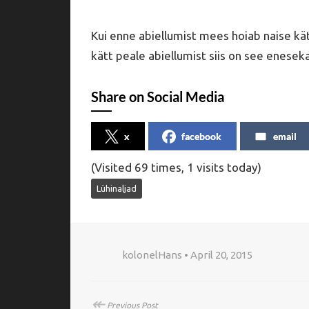
Kui enne abiellumist mees hoiab naise kät
kätt peale abiellumist siis on see eneseka
Share on Social Media
x
facebook
email
(Visited 69 times, 1 visits today)
Lühinaljad
kolonelHans • April 20, 2015
↞
Previous Post