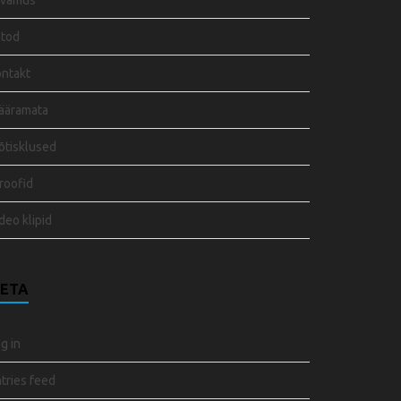
rvamus
otod
ntakt
ääramata
tisklused
roofid
deo klipid
ETA
g in
tries feed