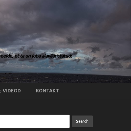
elde, et ta on juba alavääristatud!
, VIDEOD
KONTAKT