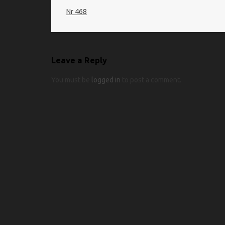
Nr 468
Leave a Reply
You must be
logged in
to post a comment.