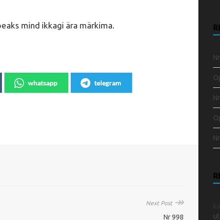
peaks mind ikkagi ära märkima.
R
Nr
Op
whatsapp
telegram
Nr
Op
Nr
R
↠
Next Post
k
ut
Nr 998