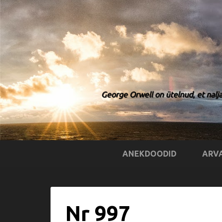
George Orwell on ütelnud, et nalja
ANEKDOODID
ARV
Nr 997