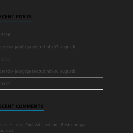
ECENT POSTS
 5936
eratiiv- ja sõjaga seotud info 07. augustil
 5935
eratiiv- ja sõjaga seotud info 06. augustil
 5934
ECENT COMMENTS
olonelHans
on
Paul Vaha tekstid – Eesti energia-
oopiast