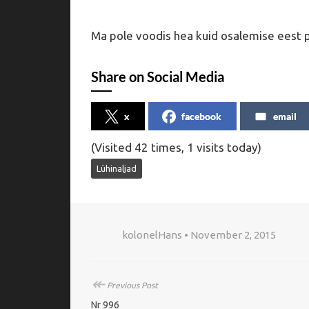
Ma pole voodis hea kuid osalemise eest 
Share on Social Media
x
facebook
email
(Visited 42 times, 1 visits today)
Lühinaljad
kolonelHans • November 2, 2015
↞
Previous Post
Nr 996