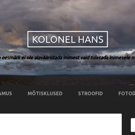
KOLONEL HANS
 eesmärk ei ole alavääristada inimest vaid tuletada inimesele me
AMUS
MÕTISKLUSED
STROOFID
FOTOD