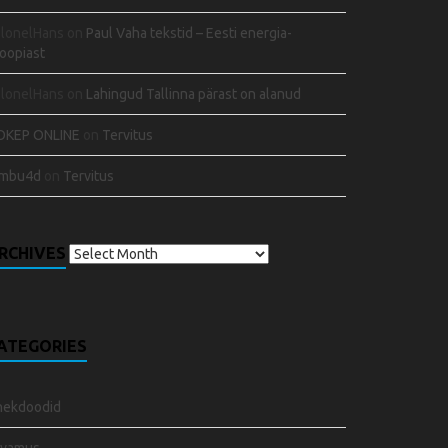
olonelHans
on
Paul Vaha tekstid – Eesti energia-
oopiast
olonelHans
on
Lahingud Tallinna pärast on alanud
OKEP ONLINE
on
Tervitus
embu4d
on
Tervitus
RCHIVES
ATEGORIES
nekdoodid