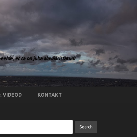
elde, et ta on juba alavääristatud!
, VIDEOD
KONTAKT