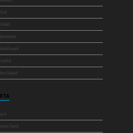
rvamus
otod
ntakt
ääramata
tisklused
roofid
deo klipid
ETA
g in
tries feed