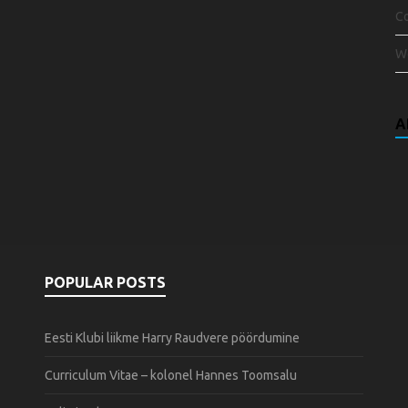
C
W
A
POPULAR POSTS
Eesti Klubi liikme Harry Raudvere pöördumine
Curriculum Vitae – kolonel Hannes Toomsalu