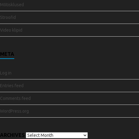
Mõtisklused
Stroofid
Video klipid
META
Log in
Entries feed
Comments feed
WordPress.org
ARCHIVES