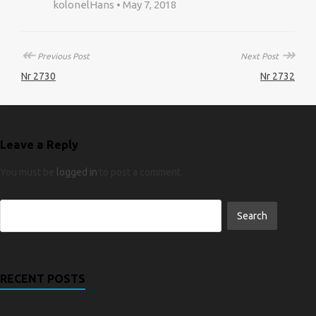
kolonelHans • May 7, 2018
↞
↠
Previous Post
Next Post
Nr 2730
Nr 2732
Leave a Reply
You must be
logged in
to post a comment.
RECENT POSTS