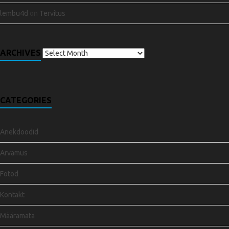
lembu4d
on
Tervitus
ARCHIVES
CATEGORIES
Anekdoodid
Arvamus
Fotod
Kontakt
Määramata