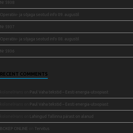
Nr 5938
Operatiiv- ja sõjaga seotud info 09. augustil
Nr 5937
Operatiiv- ja sõjaga seotud info 08. augustil
Nr 5936
RECENT COMMENTS
kolonelHans
on
Paul Vaha tekstid – Eesti energia-utoopiast
kolonelHans
on
Paul Vaha tekstid – Eesti energia-utoopiast
kolonelHans
on
Lahingud Tallinna pärast on alanud
BOKEP ONLINE
on
Tervitus