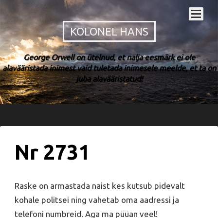
KOLONEL HANS
George Orwell on ütelnud, et nalja eesmärk ei ole
alavääristada inimest vaid tuletada inimesele meelde, et ta on
juba alavääristatud!
Nr 2731
Raske on armastada naist kes kutsub pidevalt
kohale politsei ning vahetab oma aadressi ja
telefoni numbreid. Aga ma püüan veel!