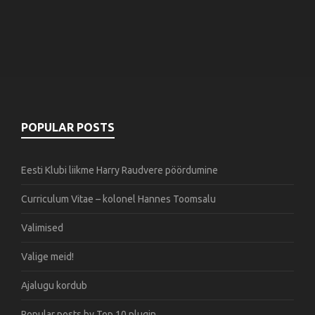
POPULAR POSTS
Eesti Klubi liikme Harry Raudvere pöördumine
Curriculum Vitae – kolonel Hannes Toomsalu
Valimised
Valige meid!
Ajalugu kordub
Popular posts by
Top 10 plugin