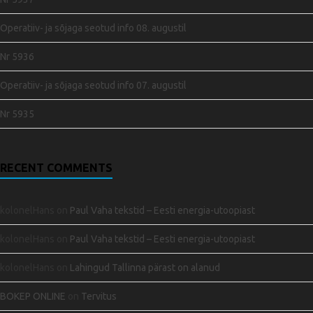
Operatiiv- ja sõjaga seotud info 08. augustil
Nr 5936
Operatiiv- ja sõjaga seotud info 07. augustil
Nr 5935
RECENT COMMENTS
kolonelHans
on
Paul Vaha tekstid – Eesti energia-utoopiast
kolonelHans
on
Paul Vaha tekstid – Eesti energia-utoopiast
kolonelHans
on
Lahingud Tallinna pärast on alanud
BOKEP ONLINE
on
Tervitus