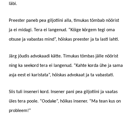
läbi.
Preester paneb pea giljotiini alla, timukas tõmbab nöörist
ja ei midagi. Tera ei langenud. “Kõige kõrgem tegi oma
otsuse ja vabastas mind”, hõiskas preester ja ta lasti lahti.
Järg jõudis advokaadi kätte. Timukas tõmbas jälle nöörist
ning ka seekord tera ei langenud. “Kahte korda ühe ja sama
asja eest ei karistata”, hõiskas advokaat ja ta vabastati.
Siis tuli inseneri kord. Insener pani pea giljotiini ja vaatas
üles tera poole. “Oodake”, hõikas insener. “Ma tean kus on
probleem!”