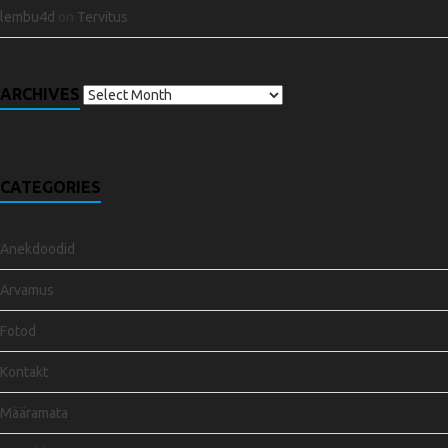
lembu4d
on
Tervitus
ARCHIVES
CATEGORIES
Anekdoodid
Arvamus
Fotod
Kontakt
Määramata