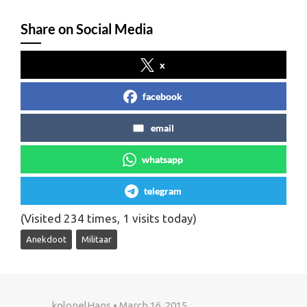
Share on Social Media
x
facebook
email
whatsapp
telegram
(Visited 234 times, 1 visits today)
Anekdoot
Militaar
kolonelHans • March 16, 2015