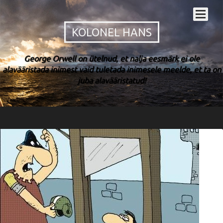
KOLONEL HANS
George Orwell on ütelnud, et nalja eesmärk ei ole
alavääristada inimest vaid tuletada inimesele meelde, et ta on
juba alavääristatud!