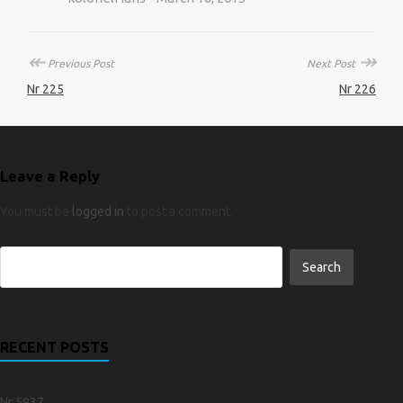
↞
↠
Previous Post
Next Post
Nr 225
Nr 226
Leave a Reply
You must be
logged in
to post a comment.
RECENT POSTS
Nr 5937