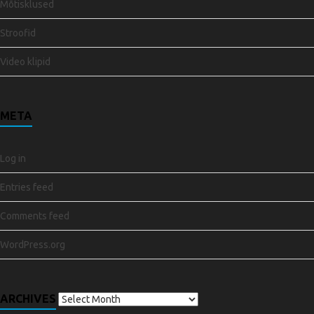
Mõtisklused
Stroofid
Video klipid
META
Log in
Entries feed
Comments feed
WordPress.org
ARCHIVES